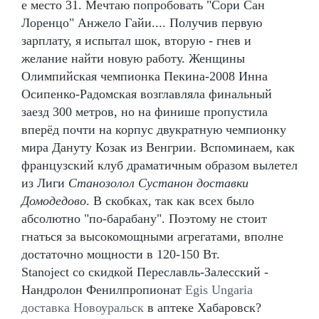
е место 31. Мечтаю попробовать "Сори Сан
Лоренцо" Анжело Гайи.... Получив первую
зарплату, я испытал шок, вторую - гнев и
желание найти новую работу. Женщины
Олимпийская чемпионка Пекина-2008 Инна
Осипенко-Радомская возглавляла финальный
заезд 300 метров, но на финише пропустила
вперёд почти на корпус двукратную чемпионку
мира Дануту Козак из Венгрии. Вспоминаем, как
французский клуб драматичным образом вылетел
из Лиги
Станозолол Сустанон доставки
Домодедово
. В скобках, так как всех было
абсолютно "по-барабану". Поэтому не стоит
гнаться за высокомощными агрегатами, вполне
достаточно мощности в 120-150 Вт.
Stanoject со скидкой Переславль-Залесский -
Нандролон Фенилпропионат
Egis Ungaria
доставка Новоуральск
в аптеке Хабаровск?