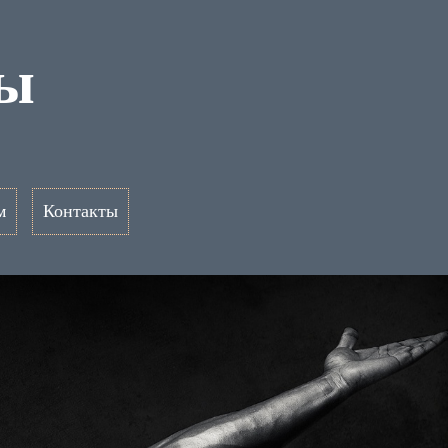
цы
м
Контакты