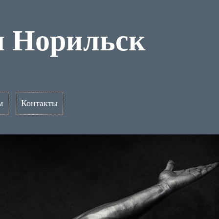
ы Норильск
м
Контакты