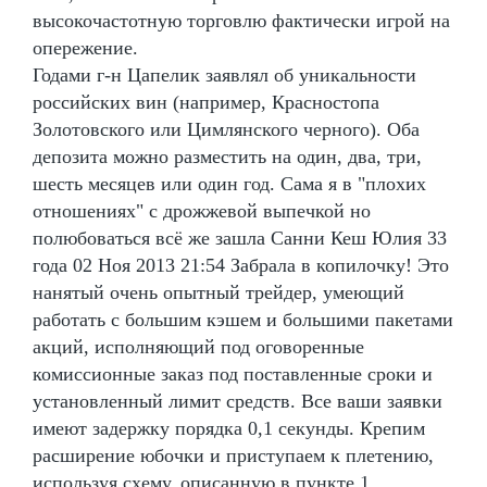
высокочастотную торговлю фактически игрой на
опережение.
Годами г-н Цапелик заявлял об уникальности
российских вин (например, Красностопа
Золотовского или Цимлянского черного). Оба
депозита можно разместить на один, два, три,
шесть месяцев или один год. Сама я в "плохих
отношениях" с дрожжевой выпечкой но
полюбоваться всё же зашла Санни Кеш Юлия 33
года 02 Ноя 2013 21:54 Забрала в копилочку! Это
нанятый очень опытный трейдер, умеющий
работать с большим кэшем и большими пакетами
акций, исполняющий под оговоренные
комиссионные заказ под поставленные сроки и
установленный лимит средств. Все ваши заявки
имеют задержку порядка 0,1 секунды. Крепим
расширение юбочки и приступаем к плетению,
используя схему, описанную в пункте 1,