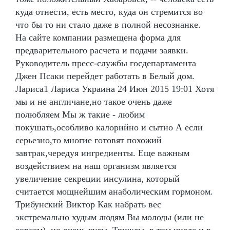
куда отнести, есть место, куда он стремится во
что бы то ни стало даже в полной несознанке.
На сайте компании размещена форма для
предварительного расчета и подачи заявки.
Руководитель пресс-службы госдепартамента
Джен Псаки перейдет работать в Белый дом.
Лариса1 Лариса Украина 24 Июн 2015 19:01 Хотя
мы и не англичане,но такое очень даже
полюбляем Мы ж такие - любим
покушать,особливо калорийно и сытно А если
серьезно,то многие готовят похожий
завтрак,чередуя ингредиенты. Еще важным
воздействием на наш организм является
увеличение секреции инсулина, который
считается мощнейшим анаболическим гормоном.
Трибунский Виктор Как набрать вес
экстремально худым людям Вы молоды (или не
совсем), но очень худы. Трижды, в том числе и в