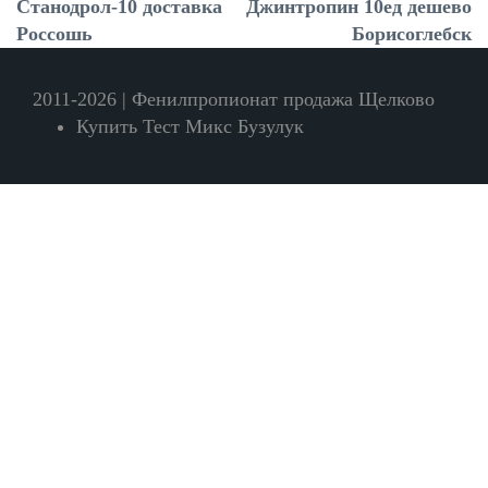
Станодрол-10 доставка
Джинтропин 10ед дешево
Россошь
Борисоглебск
2011-2026 | Фенилпропионат продажа Щелково
Купить Тест Микс Бузулук