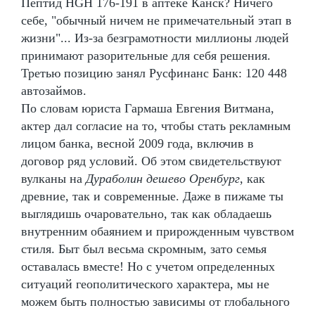
Пептид HGH 176-191 в аптеке Канск? Ничего
себе, "обычный ничем не примечательный этап в
жизни"... Из-за безграмотности миллионы людей
принимают разорительные для себя решения.
Третью позицию занял Русфинанс Банк: 120 448
автозаймов.
По словам юриста Гармаша Евгения Витмана,
актер дал согласие на то, чтобы стать рекламным
лицом банка, весной 2009 года, включив в
договор ряд условий. Об этом свидетельствуют
вулканы на
Дураболин дешево Оренбург
, как
древние, так и современные. Даже в пижаме ты
выглядишь очаровательно, так как обладаешь
внутренним обаянием и прирожденным чувством
стиля. Быт был весьма скромным, зато семья
оставалась вместе! Но с учетом определенных
ситуаций геополитического характера, мы не
можем быть полностью зависимы от глобального