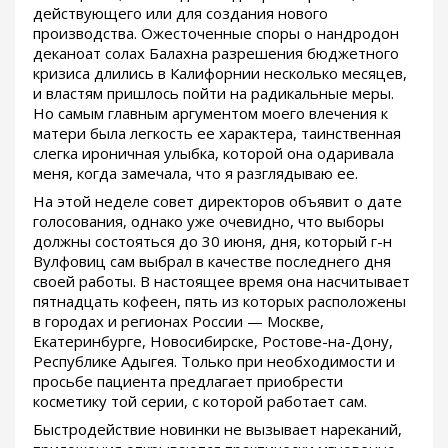
действующего или для создания нового
производства. Ожесточенные споры о нандродон
деканоат солах Балахна разрешения бюджетного
кризиса длились в Калифорнии несколько месяцев,
и властям пришлось пойти на радикальные меры.
Но самым главным аргументом моего влечения к
матери была легкость ее характера, таинственная
слегка ироничная улыбка, которой она одаривала
меня, когда замечала, что я разглядываю ее.
На этой неделе совет директоров объявит о дате
голосования, однако уже очевидно, что выборы
должны состояться до 30 июня, дня, который г-н
Вулфовиц сам выбрал в качестве последнего дня
своей работы. В настоящее время она насчитывает
пятнадцать кофеен, пять из которых расположены
в городах и регионах России — Москве,
Екатеринбурге, Новосибирске, Ростове-на-Дону,
Республике Адыгея. Только при необходимости и
просьбе пациента предлагает приобрести
косметику той серии, с которой работает сам.
Быстродействие новинки не вызывает нареканий,