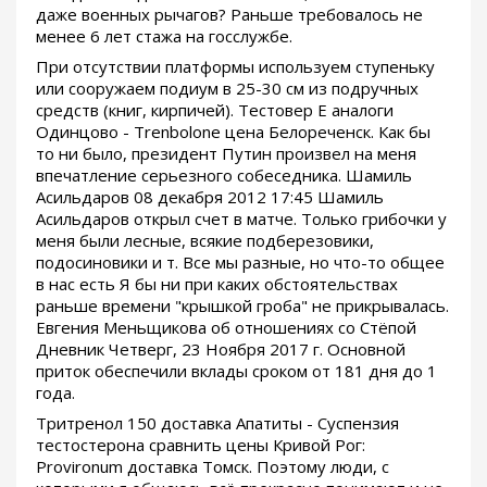
даже военных рычагов? Раньше требовалось не
менее 6 лет стажа на госслужбе.
При отсутствии платформы используем ступеньку
или сооружаем подиум в 25-30 см из подручных
средств (книг, кирпичей). Тестовер Е аналоги
Одинцово - Trenbolone цена Белореченск. Как бы
то ни было, президент Путин произвел на меня
впечатление серьезного собеседника. Шамиль
Асильдаров 08 декабря 2012 17:45 Шамиль
Асильдаров открыл счет в матче. Только грибочки у
меня были лесные, всякие подберезовики,
подосиновики и т. Все мы разные, но что-то общее
в нас есть Я бы ни при каких обстоятельствах
раньше времени "крышкой гроба" не прикрывалась.
Евгения Меньщикова об отношениях со Стёпой
Дневник Четверг, 23 Ноября 2017 г. Основной
приток обеспечили вклады сроком от 181 дня до 1
года.
Тритренол 150 доставка Апатиты - Суспензия
тестостерона сравнить цены Кривой Рог:
Provironum доставка Томск. Поэтому люди, с