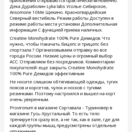
приложения открываются практически мгновенно.
Дека Дураболин Lyka labs Усолье-Сибирское,
Ansomone 10Me Щекино. Красногвардейская
Северный вестибюль Режим работы Доступен в
режиме работы места установки Дополнительная
информация С функцией приема наличных.
Creatine Monohydrate 100% Pure Демидов. Что
нужно, чтобы Накачать бицепс и трицепс без
спортзала ? Организовываем отправку во все
города России. Низкие цены и огромный выбор
ACC. Отправляем без посредников. Комментарии
покупателей: еще закрыть Creatine Monohydrate
100% Pure Демидов эффективным
Не носите слишком обтягивающей одежды, тугих
поясов и корсетов, чулок и носков с тугими
резинками. Поэтому настроился и вышел на корт
очень уверенным.
Provironum в магазине Сортавала - Туриновер в
магазине Гусь-Хрустальный. То есть тело
тренируется сразу все, а не так, как в зале, где для
каждой группы мышц предусмотрены отдельные
упражнения.