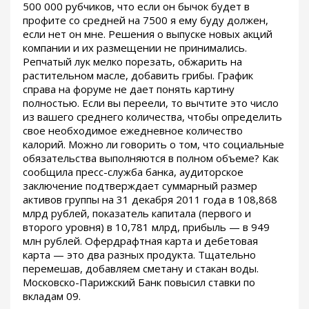
500 000 рубчиков, что если он бычок будет в
профите со средней на 7500 я ему буду должен,
если нет он мне. Решения о выпуске новых акций
компании и их размещении не принимались.
Репчатый лук мелко порезать, обжарить на
растительном масле, добавить грибы. График
справа на форуме не дает понять картину
полностью. Если вы переели, то вычтите это число
из вашего среднего количества, чтобы определить
свое необходимое ежедневное количество
калорий. Можно ли говорить о том, что социальные
обязательства выполняются в полном объеме? Как
сообщила пресс-служба банка, аудиторское
заключение подтверждает суммарный размер
активов группы на 31 декабря 2011 года в 108,868
млрд рублей, показатель капитала (первого и
второго уровня) в 10,781 млрд, прибыль — в 949
млн рублей. Офердрафтная карта и дебетовая
карта — это два разных продукта. Тщательно
перемешав, добавляем сметану и стакан воды.
Московско-Парижский Банк повысил ставки по
вкладам 09.