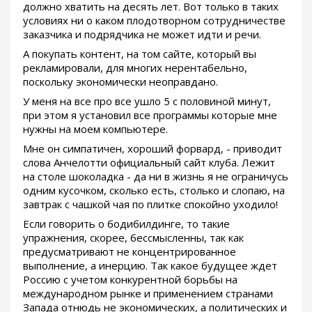
должно хватить на десять лет. Вот только в таких
условиях ни о каком плодотворном сотрудничестве
заказчика и подрядчика не может идти и речи.
А покупать контент, на том сайте, который вы
рекламировали, для многих нерентабельно,
поскольку экономически неоправдано.
У меня на все про все ушло 5 с половиной минут,
при этом я установил все программы которые мне
нужны на моем компьютере.
Мне он симпатичен, хороший форвард, - приводит
слова Анчелотти официальный сайт клуба. Лежит
на столе шоколадка - да ни в жизнь я не ограничусь
одним кусочком, сколько есть, столько и слопаю, на
завтрак с чашкой чая по плитке спокойно уходило!
Если говорить о бодибилдинге, то такие
упражнения, скорее, бессмысленны, так как
предусматривают не концентрированное
выполнение, а инерцию. Так какое будущее ждет
Россию с учетом конкурентной борьбы на
международном рынке и применением странами
Запада отнюдь не экономических, а политических и