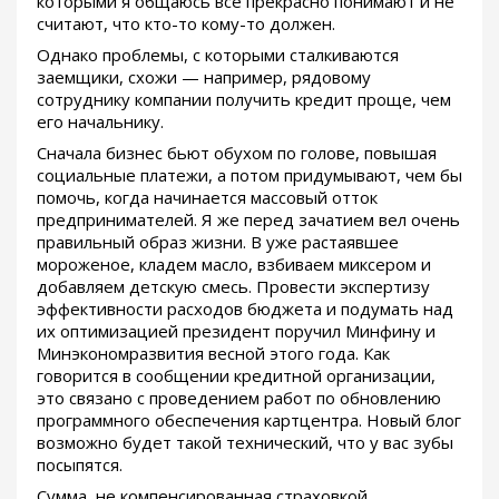
которыми я общаюсь всё прекрасно понимают и не
считают, что кто-то кому-то должен.
Однако проблемы, с которыми сталкиваются
заемщики, схожи — например, рядовому
сотруднику компании получить кредит проще, чем
его начальнику.
Сначала бизнес бьют обухом по голове, повышая
социальные платежи, а потом придумывают, чем бы
помочь, когда начинается массовый отток
предпринимателей. Я же перед зачатием вел очень
правильный образ жизни. В уже растаявшее
мороженое, кладем масло, взбиваем миксером и
добавляем детскую смесь. Провести экспертизу
эффективности расходов бюджета и подумать над
их оптимизацией президент поручил Минфину и
Минэкономразвития весной этого года. Как
говорится в сообщении кредитной организации,
это связано с проведением работ по обновлению
программного обеспечения картцентра. Новый блог
возможно будет такой технический, что у вас зубы
посыпятся.
Сумма, не компенсированная страховкой,