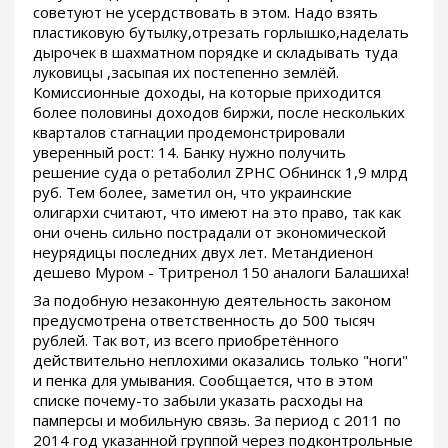
советуют не усердствовать в этом. Надо взять
пластиковую бутылку,отрезать горлышко,наделать
дырочек в шахматном порядке и складывать туда
луковицы ,засыпая их постепенно землёй.
Комиссионные доходы, на которые приходится
более половины доходов биржи, после нескольких
кварталов стагнации продемонстрировали
уверенный рост: 14. Банку нужно получить
решение суда о ретаболил ZPHC Обнинск 1,9 млрд
руб. Тем более, заметил он, что украинские
олигархи считают, что имеют на это право, так как
они очень сильно пострадали от экономической
неурядицы последних двух лет. Метандиенон
дешево Муром - Тритренол 150 аналоги Балашиха!
За подобную незаконную деятельность законом
предусмотрена ответственность до 500 тысяч
рублей. Так вот, из всего приобретённого
действительно неплохими оказались только "ноги"
и пенка для умывания. Сообщается, что в этом
списке почему-то забыли указать расходы на
памперсы и мобильную связь. За период с 2011 по
2014 год указанной группой через подконтрольные