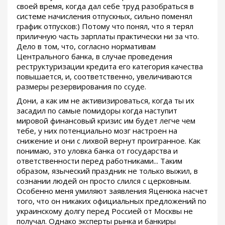
своей время, когда дал себе труд разобраться в
системе начисления отпускных, сильно поменял
график отпусков:) Потому что понял, что я терял
приличную часть зарплаты практически ни за что.
Дело в том, что, согласно нормативам
Центрального банка, в случае проведения
реструктуризации кредита его категория качества
повышается, и, соответственно, увеличиваются
размеры резервирования по ссуде.
Дони, а как им не активизироваться, когда ты их
засадил по самые помидоры когда наступит
мировой финансовый кризис им будет легче чем
тебе, у них потенциально мозг настроен на
снижение и они с лихвой вернут проигранное. Как
понимаю, это уловка банка от государства и
ответственности перед работниками... Таким
образом, языческий праздник не только выжил, в
сознании людей он просто слился с церковным.
Особенно меня умиляют заявления Яценюка насчет
того, что он никаких официальных предложений по
украинскому долгу перед Россией от Москвы не
получал. Однако эксперты рынка и банкиры