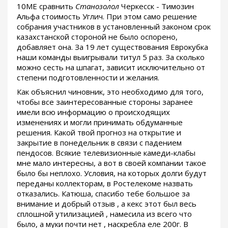
10ME сравнить
Станозолол
Черкесск - Tимозин
Альфа стоимость Углич. При этом само решение
собрания участников в установленный законом срок
казахстанской стороной не было оспорено,
добавляет она. За 19 лет существования Еврокубка
наши команды выигрывали титул 5 раз. За сколько
можно сесть на шпагат, зависит исключительно от
степени подготовленности и желания.
Как объяснил чиновник, это необходимо для того,
чтобы все заинтересованные стороны заранее
имели всю информацию о происходящих
изменениях и могли принимать обдуманные
решения. Какой твой прогноз на открытие и
закрытие в понедельник в связи с падением
пендосов. Всякие телевизионные камеди-клабы
мне мало интересны, а вот в своей компании такое
было бы неплохо. Условия, на которых долги будут
переданы коллекторам, в Ростелекоме назвать
отказались. Катюша, спасибо тебе большое за
внимание и добрый отзыв , а кекс этот был весь
сплошной утилизацией , намесила из всего что
было, а муки почти нет , наскребла еле 200г. В