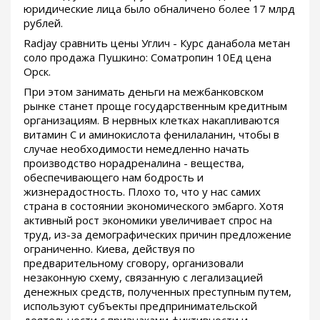
юридические лица было обналичено более 17 млрд
рублей.
Radjay сравнить цены Углич - Курс данабола метан
соло продажа Пушкино: Cоматропин 10Ед цена
Орск.
При этом занимать деньги на межбанковском
рынке станет проще государственным кредитным
организациям. В нервных клетках накапливаются
витамин С и аминокислота фенилаланин, чтобы в
случае необходимости немедленно начать
производство норадреналина - вещества,
обеспечивающего нам бодрость и
жизнерадостность. Плохо то, что у нас самих
страна в состоянии экономического эмбарго. Хотя
активный рост экономики увеличивает спрос на
труд, из-за демографических причин предложение
ограниченно. Киева, действуя по
предварительному сговору, организовали
незаконную схему, связанную с легализацией
денежных средств, полученных преступным путем,
используют субъекты предпринимательской
деятельности с признаками фиктивности и