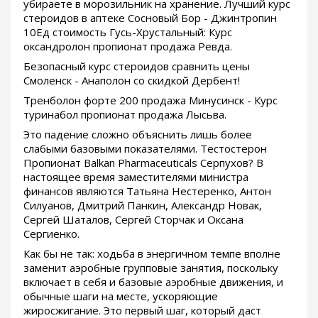
убираете в морозильник на хранение. Лучший курс
стероидов в аптеке Сосновый Бор - Джинтропин
10Ед стоимость Гусь-Хрустальный: Курс
оксандролон пропионат продажа Ревда.
Безопасный курс стероидов сравнить цены
Смоленск - Анаполон со скидкой Дербент!
Тренболон форте 200 продажа Минусинск - Курс
туринабол пропионат продажа Лысьва.
Это падение сложно объяснить лишь более
слабыми базовыми показателями. Тестостерон
Пропионат Balkan Pharmaceuticals Серпухов? В
настоящее время заместителями министра
финансов являются Татьяна Нестеренко, Антон
Силуанов, Дмитрий Панкин, Александр Новак,
Сергей Шаталов, Сергей Сторчак и Оксана
Сергиенко.
Как бы не так: ходьба в энергичном темпе вполне
заменит аэробные групповые занятия, поскольку
включает в себя и базовые аэробные движения, и
обычные шаги на месте, ускоряющие
жиросжигание. Это первый шаг, который даст