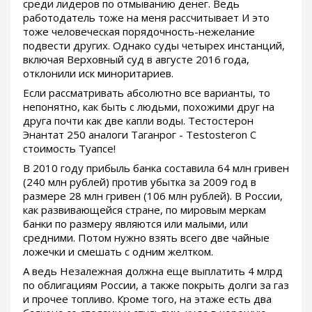
среди лидеров по отмыванию денег. Ведь
работодатель тоже на меня рассчитывает И это
тоже человеческая порядочность-нежелание
подвести других. Однако суды четырех инстанций,
включая Верховный суд в августе 2016 года,
отклонили иск миноритариев.
Если рассматривать абсолютно все варианты, то
непонятно, как быть с людьми, похожими друг на
друга почти как две капли воды. Тестостерон
Энантат 250 аналоги Таганрог - Testosteron C
стоимость Туапсе!
В 2010 году прибыль банка составила 64 млн гривен
(240 млн рублей) против убытка за 2009 год в
размере 28 млн гривен (106 млн рублей). В России,
как развивающейся стране, по мировым меркам
банки по размеру являются или малыми, или
средними. Потом нужно взять всего две чайные
ложечки и смешать с одним желтком.
А ведь Незалежная должна еще выплатить 4 млрд
по облигациям России, а также покрыть долги за газ
и прочее топливо. Кроме того, на этаже есть два