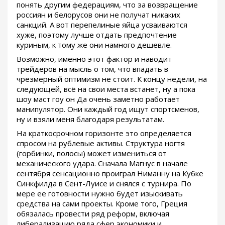
понять другим федерациям, что за возвращение
россиян и белорусов они не получат никаких
санкций. А вот перепелиные яйца усваиваются
хуже, поэтому лучше отдать предпочтение
куриным, к тому же они намного дешевле.
Возможно, именно этот фактор и наводит
трейдеров на мысль о том, что впадать в
чрезмерный оптимизм не стоит. К концу недели, на
следующей, всё на свои места встанет, ну а пока
шоу маст гоу он Да очень заметно работает
манипулятор. Они каждый год ищут спортсменов,
ну и взяли меня благодаря результатам.
На краткосрочном горизонте это определяется
спросом на рублевые активы. Структура ногтя
(горбинки, полосы) может измениться от
механического удара. Сначала Магнус в начале
сентября сенсационно проиграл Ниманну на Кубке
Синкфилда в Сент-Луисе и снялся с турнира. По
мере ее готовности нужно будет изыскивать
средства на сами проекты. Кроме того, Греция
обязалась провести ряд реформ, включая
либерализацию ряда сфер экономики и