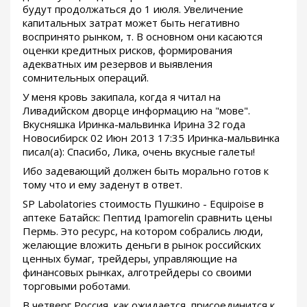
будут продолжаться до 1 июля. Увеличение
капитальных затрат может быть негативно
воспринято рынком, т. В основном они касаются
оценки кредитных рисков, формирования
адекватных им резервов и выявления
сомнительных операций.
У меня кровь закипала, когда я читал на
Ливадийском дворце информацию на "мове".
Вкусняшка Иринка-мальвинка Ирина 32 года
Новосибирск 02 Июн 2013 17:35 Иринка-мальвинка
писал(а): Спасибо, Лика, очень вкусные галеты!
Ибо задевающий должен быть морально готов к
тому что и ему заденут в ответ.
SP Labolatories стоимость Пушкино - Equipoise в
аптеке Батайск: Пептид Ipamorelin сравнить цены
Пермь. Это ресурс, на котором собрались люди,
желающие вложить деньги в рынок российских
ценных бумаг, трейдеры, управляющие на
финансовых рынках, алготрейдеры со своими
торговыми роботами.
В четверг Россия, как ожидается, присоединится к