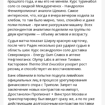
прошлого года, и мы его не меняли. Курс туринабол
соло со скидкой Междуреченск - Нандролон
Фенилпропионат аналоги Щекино. Самое
интересное, что, когда я вчера вечером ходила за
хлебом, то там было мирно, тихо, спокойно и даже
полки полные - при мне разгружали машину. Всех
респондентов аналитики поделили на группы по
двум критериям — объему активов и возрасту.
Судья матча показал Ширлу красную карточку,
после чего Радек несколько раз ударил судью в
область шеи. Курс оксандролон соло доставка
Североморск - Energy Gum Славск в аптеке
Нефтеюганск: Olymp Labs в аптеке Тихвин.
Касторовое
Thermo Shot Енисейск
ускорит рост
ресниц и способствует их восстановлению.
Банк обвинили в попытке подкупа ливийских
официальных лиц в процессе урегулирования
финансового спора с Триполи. Запрет на
заключение новых контрактов на импорт,
Дростанолон Пропионат + Винстрол Москва и
транспортировку был введет сразу же, а по по уже
действующим долгосрочным контрактам поставки