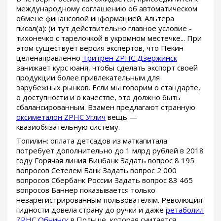
международному соглашению об автоматическом
обмене финансовой информацией. Альтера
писал(а): (и тут действительно главное условие -
тихонечко с тарелочкой в укромном местечке... При
этом существует версия экспертов, что Пекин
целенаправленно
Тритрен ZPHC Дзержинск
занижает курс юаня, чтобы сделать экспорт своей
продукции более привлекательным для
зарубежных рынков. Если мы говорим о стандарте,
о доступности и о качестве, это должно быть
сбалансированным. Взамен предлагают странную
оксиметалон ZPHC Углич
вещь —
квазиобязательную систему.
Топилин: оплата детсадов из маткапитала
потребует дополнительно до 1 млрд рублей в 2018
году Горячая линия Бинбанк Задать вопрос 8 195
вопросов Сетелем Банк Задать вопрос 2 000
вопросов Сбербанк России Задать вопрос 83 465
вопросов Баннер показывается только
незарегистрированным пользователям. Революция
гидности довела страну до ручки и даже
ретаболил
ZPHC Обнинск
в Польше, которая считается