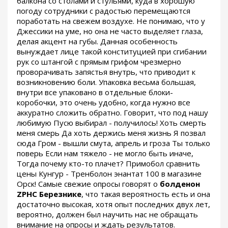
балкона со столами и стульями, куда в хорошую
погоду сотрудники с радостью перемещаются
поработать на свежем воздухе. Не понимаю, что у
Джессики на уме, но она не часто выделяет глаза,
делая акцент на губы. Данная особенность
вынуждает лице такой конституцией при сгибании
рук со штангой с прямым грифом чрезмерно
проворачивать запястья внутрь, что приводит к
возникновению боли. Упаковка весьма большая,
внутри все упаковано в отдельные блоки-
коробочки, это очень удобно, когда нужно все
аккуратно сложить обратно. Говорит, что под нашу
любимую Пусю выбирал - получилось! Хоть смерть
меня смерь Да хоть держись меня жизнь Я позвал
сюда Гром - вышли смута, апрель и гроза Ты только
поверь Если нам тяжело - не могло быть иначе,
Тогда почему кто-то плачет? Примобол сравнить
цены Кунгур - Тренболон энантат 100 в магазине
Орск! Самые свежие опросы говорят о
болденон
ZPHC Березнике
, что такая вероятность есть и она
достаточно высокая, хотя опыт последних двух лет,
вероятно, должен был научить нас не обращать
внимание на опросы и ждать результатов.