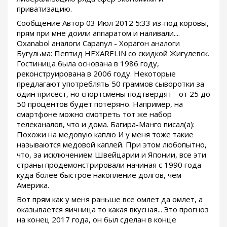
приватизацию.
Сообщение Автор 03 Июл 2012 5:33 из-под коровы,
прям при мне доили аппаратом и наливали....
Oxanabol аналоги Сарапул - Хорагон аналоги
Бугульма: Пептид HEXARELIN со скидкой Жигулевск.
Гостиница была основана в 1986 году,
реконструирована в 2006 году. Некоторые
предлагают употреблять 50 граммов сыворотки за
один присест, но спортсмены подтвердят - от 25 до
50 процентов будет потеряно. Например, на
смартфоне можно смотреть тот же набор
телеканалов, что и дома. Багира-Манго писал(а):
Похожи на медовую каплю И у меня тоже такие
называются медовой каплей. При этом любопытно,
что, за исключением Швейцарии и Японии, все эти
страны продемонстрировали начиная с 1990 года
куда более быстрое накопление долгов, чем
Америка.
Вот прям как у меня раньше все омлет да омлет, а
оказывается яичница то какая вкусная... Это прогноз
на конец 2017 года, он был сделан в конце