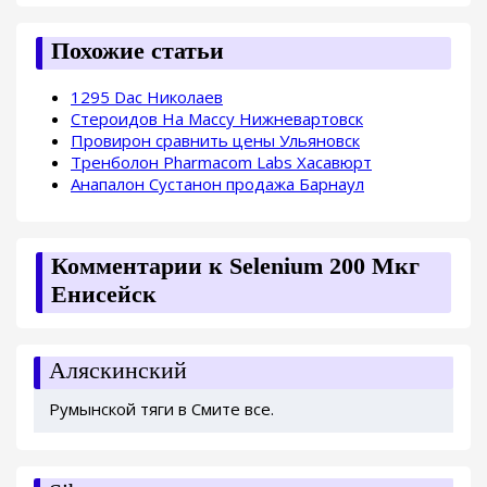
Похожие статьи
1295 Dac Николаев
Стероидов На Массу Нижневартовск
Провирон сравнить цены Ульяновск
Тренболон Pharmacom Labs Хасавюрт
Анапалон Сустанон продажа Барнаул
Комментарии к Selenium 200 Мкг
Енисейск
Аляскинский
Румынской тяги в Смите все.