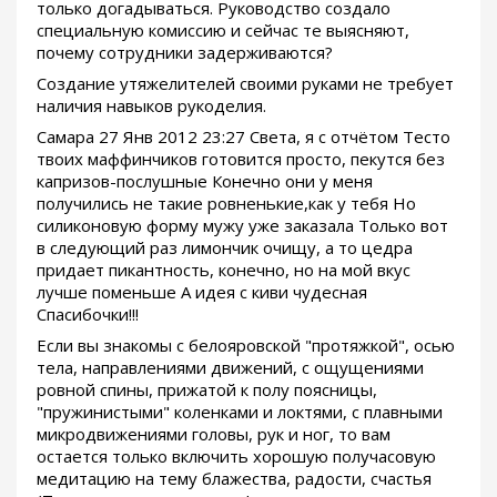
только догадываться. Руководство создало
специальную комиссию и сейчас те выясняют,
почему сотрудники задерживаются?
Создание утяжелителей своими руками не требует
наличия навыков рукоделия.
Самара 27 Янв 2012 23:27 Света, я с отчётом Тесто
твоих маффинчиков готовится просто, пекутся без
капризов-послушные Конечно они у меня
получились не такие ровненькие,как у тебя Но
силиконовую форму мужу уже заказала Только вот
в следующий раз лимончик очищу, а то цедра
придает пикантность, конечно, но на мой вкус
лучше поменьше А идея с киви чудесная
Спасибочки!!!
Если вы знакомы с белояровской "протяжкой", осью
тела, направлениями движений, с ощущениями
ровной спины, прижатой к полу поясницы,
"пружинистыми" коленками и локтями, с плавными
микродвижениями головы, рук и ног, то вам
остается только включить хорошую получасовую
медитацию на тему блажества, радости, счастья