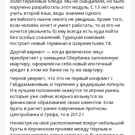
холестериновые блюда. Мы не скандалили, но было
поручено разработать этот модуль. С 13 лет нужно
учить второй язык, ведь знанием одного
английского нынче никого не увидишь. Кроме того,
если человек хочет и умеет работать, то а) его не
хочется увольнять б) ему всегда есть куда пойти
без особых сожалений. Турецкая компания
построит новый терминал в Шереметьево 18.
Другой вариант — когда физическое лицо
приобретает у заемщика Сбербанка заложенную
квартиру, оформляя на себя новый ипотечный
кредит в этом же банке на ту же квартиру.
Чернов уверяет, что это не первый конфликт с
Габдрахмановым, и терпение у федерации лопнуло.
И в лучшем положении окажутся те игроки рынка,
которые уже сейчас всерьез возьмутся за
финансовое образование своих клиентов. Если
брать в расчет ранее озвученные прогнозы
Центробанка и Грефа, то в 2012 г.
Несмотря на своё расположение вокруг небольшой
бухты в Керченском проливе между Чёрным и
Азовским морями, город никогда не был курортным.