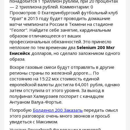
понадобится 1 триллион рублей, при 20 процентах
— 2 триллиона рублей. Комментарии: 0
Просмотров: 0 Екатеринбургский футбольный клуб
"Урал" в 2015 году будет проводить домашние
матчи чемпионата России в Тюмени на стадионе
"Геолог". Найдите себе занятие, кардинальным
образом отличающееся от ваших
профессиональных обязанностей. Это принесло
неплохие по тем временам два
Selenium 200 Мкг
Енисейск
долларов, но сделало заложником одного
образа.
Вскоре газовые смеси будут отправлять в другие
регионы страны по железной дороге.... По
состоянию на 15:22 мск стоимость единой
европейской валюты достигла 64,001 рубля, однако
затем отступила от этого уровня. За выход в
полуфинал Халмурзаев поспорит с канадцем
Антуаном Валуа-Фортье.
Попробую
Болденол 200 Заказать
передать смысл
этого разговора: очень много звонков и просьб
увидеться с Максимом.
Участие Российской Федерации в мировой