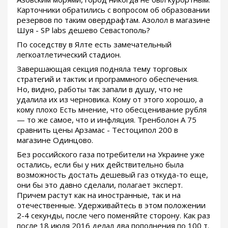
Карточники обратились с вопросом об образовании
резервов по таким овердрафтам. Азолол в магазине
Шуя - SP labs дешево Севастополь?
По соседству в Ялте есть замечательный
легкоатлетический стадион.
Завершающая секция подняла тему торговых
стратегий и тактик и программного обеспечения.
Но, видно, работы так запали в душу, что не
удалила их из черновика. Кому от этого хорошо, а
кому плохо Есть мнение, что обесценивание рубля
— то же самое, что и инфляция. Тренболон A 75
сравнить цены Арзамас - Тестоципол 200 в
магазине Одинцово.
Без российского газа потребители на Украине уже
остались, если бы у них действительно была
возможность достать дешевый газ откуда-то еще,
они бы это давно сделали, полагает эксперт.
Причем растут как на иностранные, так и на
отечественные. Удерживайтесь в этом положении
2-4 секунды, после чего поменяйте сторону. Как раз
после 18 июля 2016 делал два пополнения по 100 т.