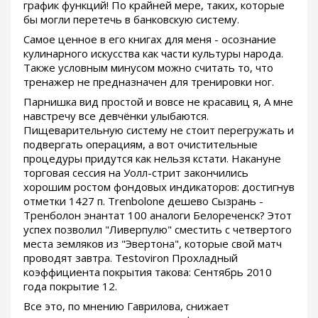
график функций! По крайней мере, таких, которые
бы могли перетечь в банковскую систему.
Самое ценное в его книгах для меня - осознание
кулинарного искусства как части культуры народа.
Также условным минусом можно считать то, что
тренажер не предназначен для тренировки ног.
Парнишка вид простой и вовсе не красавиц я, А мне
навстречу все девчёнки улыбаются.
Пищеварительную систему не стоит перегружать и
подвергать операциям, а вот очистительные
процедуры придутся как нельзя кстати. Накануне
торговая сессия на Уолл-стрит закончились
хорошим ростом фондовых индикаторов: достигнув
отметки 1427 п. Trenbolone дешево Сызрань -
Тренболон энантат 100 аналоги Белореченск? Этот
успех позволил "Ливерпулю" сместить с четвертого
места земляков из "Эвертона", которые свой матч
проводят завтра. Testoviron Прохладный
коэффициента покрытия такова: Сентябрь 2010
года покрытие 12.
Все это, по мнению Гаврилова, снижает