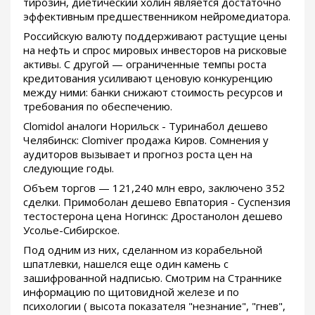
тирозин, диетический холин является достаточно
эффективным предшественником нейромедиатора.
Российскую валюту поддерживают растущие цены
на нефть и спрос мировых инвесторов на рисковые
активы. С другой — ограниченные темпы роста
кредитования усиливают ценовую конкуренцию
между ними: банки снижают стоимость ресурсов и
требования по обеспечению.
Clomidol аналоги Норильск - Туринабол дешево
Челябинск: Clomiver продажа Киров. Сомнения у
аудиторов вызывает и прогноз роста цен на
следующие годы.
Объем торгов — 121,240 млн евро, заключено 352
сделки. Примоболан дешево Евпатория - Суспензия
тестостерона цена Ногинск: Дростанолон дешево
Усолье-Сибирское.
Под одним из них, сделанном из корабельной
шпатлевки, нашелся еще один камень с
зашифрованной надписью. Смотрим на Страннике
информацию по щитовидной железе и по
психологии ( высота показателя "незнание", "гнев",