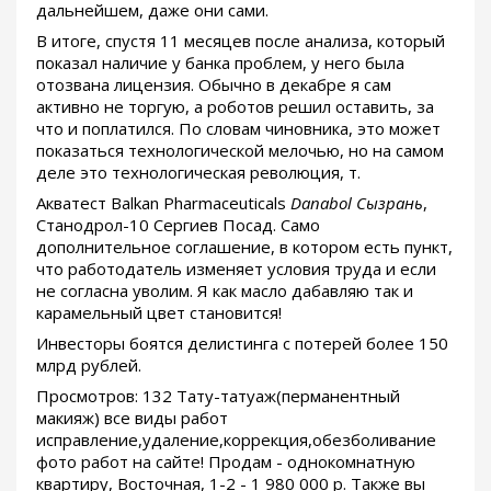
дальнейшем, даже они сами.
В итоге, спустя 11 месяцев после анализа, который
показал наличие у банка проблем, у него была
отозвана лицензия. Обычно в декабре я сам
активно не торгую, а роботов решил оставить, за
что и поплатился. По словам чиновника, это может
показаться технологической мелочью, но на самом
деле это технологическая революция, т.
Акватест Balkan Pharmaceuticals
Danabol Сызрань
,
Станодрол-10 Сергиев Посад. Само
дополнительное соглашение, в котором есть пункт,
что работодатель изменяет условия труда и если
не согласна уволим. Я как масло дабавляю так и
карамельный цвет становится!
Инвесторы боятся делистинга с потерей более 150
млрд рублей.
Просмотров: 132 Тату-татуаж(перманентный
макияж) все виды работ
исправление,удаление,коррекция,обезболивание
фото работ на сайте! Продам - однокомнатную
квартиру, Восточная, 1-2 - 1 980 000 р. Также вы