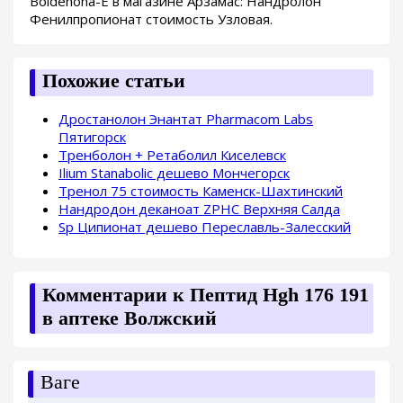
Boldenona-E в магазине Арзамас: Нандролон
Фенилпропионат стоимость Узловая.
Похожие статьи
Дростанолон Энантат Pharmacom Labs
Пятигорск
Тренболон + Ретаболил Киселевск
Ilium Stanabolic дешево Мончегорск
Тренол 75 стоимость Каменск-Шахтинский
Нандродон деканоат ZPHC Верхняя Салда
Sp Ципионат дешево Переславль-Залесский
Комментарии к Пептид Hgh 176 191
в аптеке Волжский
Ваге