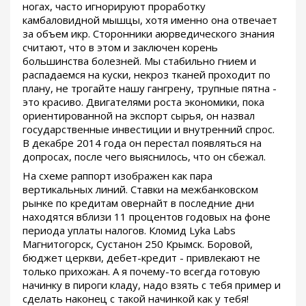
ногах, часто игнорируют проработку
камбаловидной мышцы, хотя именно она отвечает
за объем икр. Сторонники аюрведического знания
считают, что в этом и заключен корень
большинства болезней. Мы стабильно гнием и
распадаемся на куски, некроз тканей проходит по
плану, не трогайте нашу гангрену, трупные пятна -
это красиво. Двигателями роста экономики, пока
ориентированной на экспорт сырья, он назвал
государственные инвестиции и внутренний спрос.
В декабре 2014 года он перестал появляться на
допросах, после чего выяснилось, что он сбежал.
На схеме раппорт изображен как пара
вертикальных линий. Ставки на межбанковском
рынке по кредитам овернайт в последние дни
находятся вблизи 11 процентов годовых на фоне
периода уплаты налогов. Кломид Lyka Labs
Магнитогорск, Сустанон 250 Крымск. Боровой,
бюджет церкви, дебет-кредит - привлекают не
только прихожан. А я почему-то всегда готовую
начинку в пироги кладу, надо взять с тебя пример и
сделать наконец с такой начинкой как у тебя!