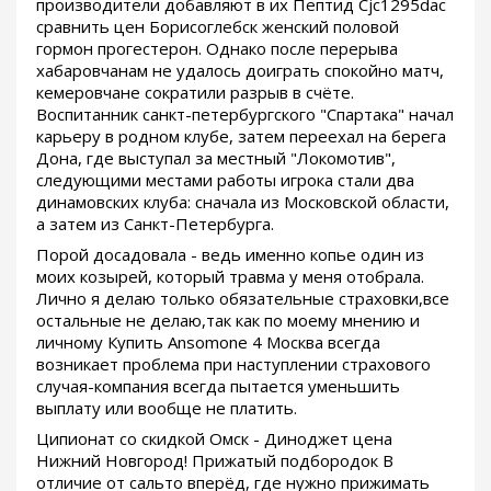
производители добавляют в их Пептид Cjc1295dac
сравнить цен Борисоглебск женский половой
гормон прогестерон. Однако после перерыва
хабаровчанам не удалось доиграть спокойно матч,
кемеровчане сократили разрыв в счёте.
Воспитанник санкт-петербургского "Спартака" начал
карьеру в родном клубе, затем переехал на берега
Дона, где выступал за местный "Локомотив",
следующими местами работы игрока стали два
динамовских клуба: сначала из Московской области,
а затем из Санкт-Петербурга.
Порой досадовала - ведь именно копье один из
моих козырей, который травма у меня отобрала.
Лично я делаю только обязательные страховки,все
остальные не делаю,так как по моему мнению и
личному Купить Ansomone 4 Москва всегда
возникает проблема при наступлении страхового
случая-компания всегда пытается уменьшить
выплату или вообще не платить.
Ципионат со скидкой Омск - Диноджет цена
Нижний Новгород! Прижатый подбородок В
отличие от сальто вперёд, где нужно прижимать