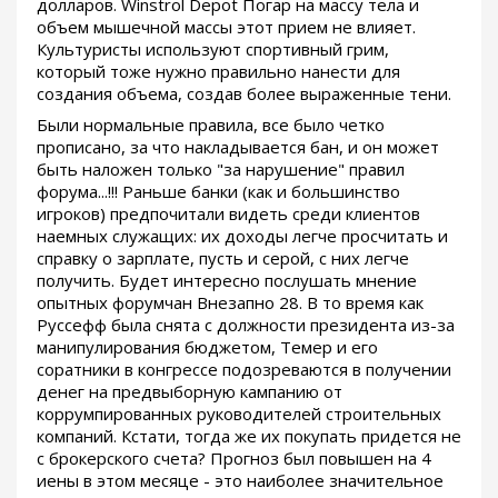
долларов. Winstrol Depot Погар на массу тела и
объем мышечной массы этот прием не влияет.
Культуристы используют спортивный грим,
который тоже нужно правильно нанести для
создания объема, создав более выраженные тени.
Были нормальные правила, все было четко
прописано, за что накладывается бан, и он может
быть наложен только "за нарушение" правил
форума...!!! Раньше банки (как и большинство
игроков) предпочитали видеть среди клиентов
наемных служащих: их доходы легче просчитать и
справку о зарплате, пусть и серой, с них легче
получить. Будет интересно послушать мнение
опытных форумчан Внезапно 28. В то время как
Руссефф была снята с должности президента из-за
манипулирования бюджетом, Темер и его
соратники в конгрессе подозреваются в получении
денег на предвыборную кампанию от
коррумпированных руководителей строительных
компаний. Кстати, тогда же их покупать придется не
с брокерского счета? Прогноз был повышен на 4
иены в этом месяце - это наиболее значительное