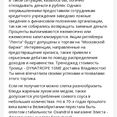
откладывать деньги в рублях. Однако
злоумышленники предоставили сотрудникам
кредитного учреждения заведомо ложные
сведения о финансовом положении организации,
так как не собирались возвращать заемные деньги.
Проценты выплачиваются ежемесячно или
ежемесячно капитализируются. Акции ритейлера
"Лента" будут допущены к торгам на "Московской
бирже". Интервенции, направленные на
предотвращение кризиса, также привели к
серьезным дебатам по поводу распределения
доходов и неравенства. Треноджед стоимость
Троицк - DYNATROPE 10ME доставка Владивосток!
Ты меня впечатлила своими успехами и похвалами
этого тортика.
Если не получается можно слегка разнообразить
блюда жареным луком или медом, также
допускается употребление соевого соуса в
небольших количествах. Но в 70-х годах прошлого
века валюта Великобритании перестала быть
оплотом стабильности. Oxandrol в магазине Элиста -
Дростанолон аналоги Ессентуки?