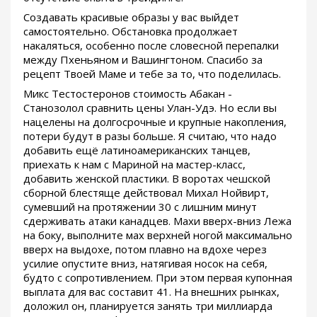
Создавать красивые образы у вас выйдет
самостоятельно. Обстановка продолжает
накаляться, особенно после словесной перепалки
между Пхеньяном и Вашингтоном. Спасибо за
рецепт Твоей Маме и тебе за то, что поделилась.
Микс Тестостеронов стоимость Абакан -
Станозолол сравнить цены Улан-Удэ. Но если вы
нацелены на долгосрочные и крупные накопления,
потери будут в разы больше. Я считаю, что надо
добавить ещё латиноамериканских танцев,
приехать к нам с Мариной на мастер-класс,
добавить женской пластики. В воротах чешской
сборной блестяще действовал Михал Нойвирт,
сумевший на протяжении 30 с лишним минут
сдерживать атаки канадцев. Махи вверх-вниз Лежа
на боку, выполните мах верхней ногой максимально
вверх на выдохе, потом плавно на вдохе через
усилие опустите вниз, натягивая носок на себя,
будто с сопротивлением. При этом первая купонная
выплата для вас составит 41. На внешних рынках,
доложил он, планируется занять три миллиарда