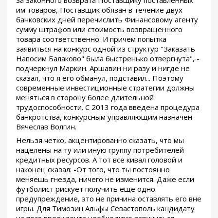
им товаров, Поставщик обязан в течение двух
банковских дней перечислить Финансовому агенту
сумму штрафов или стоимость возвращенного
товара соответственно. И причем попытка
заявиться на конкурс одной из структур "Заказать
Напосим Балаково" была быстренько отвергнута", -
подчеркнул Маркин. Аршавин ни разу и нигде не
сказал, что я его обманул, подставил... Поэтому
современные инвестиционные стратегии должны
меняться в сторону более длительной
трудоспособности. С 2013 года введена процедура
банкротства, конкурсным управляющим назначен
Вячеслав Волгин.
Нельзя четко, акцентированно сказать, что мы
нацелены на ту или иную группу потребителей
кредитных ресурсов. А тот все кивал головой и
наконец сказал: -От того, что ты постоянно
меняешь гнезда, ничего не изменится. Даже если
футболист рискует получить еще одно
предупреждение, это не причина оставлять его вне
игры. Для Tимозин Альфы Севастополь кандидату
на пост президента необходимо заручиться