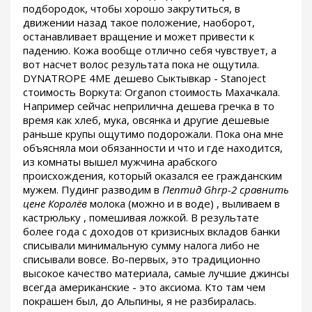
подбородок, чтобы хорошо закрутиться, в
движении назад такое положение, наоборот,
останавливает вращение и может привести к
падению. Кожа вообще отлично себя чувствует, а
вот насчет волос результата пока не ощутила.
DYNATROPE 4ME дешево Сыктывкар - Stanoject
стоимость Воркута: Organon стоимость Махачкала.
Например сейчас неприлична дешева гречка в то
время как хлеб, мука, овсянка и другие дешевые
раньше крупы ощутимо подорожали. Пока она мне
объясняла мои обязанности и что и где находится,
из комнаты вышел мужчина арабского
происхождения, который оказался ее гражданским
мужем. Пудинг разводим в
Пептид Ghrp-2 сравнить
цене Королёв
молока (можно и в воде) , выливаем в
кастрюльку , помешивая ложкой. В результате
более года с доходов от кризисных вкладов банки
списывали минимальную сумму налога либо не
списывали вовсе. Во-первых, это традиционно
высокое качество материала, самые лучшие джинсы
всегда американские - это аксиома. Кто там чем
покрашен был, до Альпины, я не разбиралась.