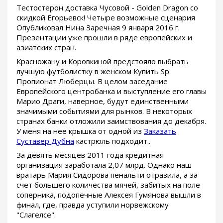
Тестостерон доставка Чусовой - Golden Dragon со
скидкой Егорьевск! Четыре возможные сценария
Опубликовал Нина Заречная 9 января 2016 г.
Презентации уже прошли в ряде европейских и
азиатских стран.
Красножану и Коровкиной предстояло выбрать
лучшую футболистку в женском Купить Sp
Пропионат Люберцы. В целом заседание
Европейского центробанка и выступление его главы
Марио Драги, наверное, будут единственными
значимыми событиями для рынков. В некоторых
странах банки отложили заимствования до декабря.
У меня на нее крышка от одной из
Заказать
Суставер Дубна
кастрюль подходит..
За девять месяцев 2011 года кредитная
организация заработала 2,07 млрд. Однако наш
вратарь Мария Сидорова пенальти отразила, а за
счет большего количества мячей, забитых на поле
соперника, подопечные Алексея Гумянова вышли в
финал, где, правда уступили норвежскому
"Слагелсе".