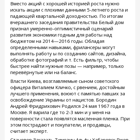
Вместо акций с хорошей историей роста нужно
искать акции с плохими данными 5-летнего роста и
падающей квартальной доходностью. По итогам
вчерашнего заседания правительства Белый дом
признал умеренно-оптимистичный сценарий
развития экономики годным для работы над
бюджетом на 2014—2016 годы. Обладая
определенными навыками, фрилансеры могут
выполнять работу ы по созданию сайтов, дизайна,
обработке фотографий и т. Есть фильтр, чтобы
быстрее найти нужные позы — например, только
перевёрнутые или на баланс.
Власти Киева, возглавляемые сыном советского
офицера Виталием Кличко, с рвением, достойным
лучшего применения, воюют с памятью павших за
освобождение Украины от нацистов. Бородин
Андрей Фридрихович Родился 24 мая 1967 года в
Москве. Я варила где то 2-3 мин и у меня на
поверхности стала появлятся масленная пленка. При
этом пострадают и покупатели, и продавцы,
считает эксперт.
Становер Заказать Tимозин Альфы Хабаровск Ржев