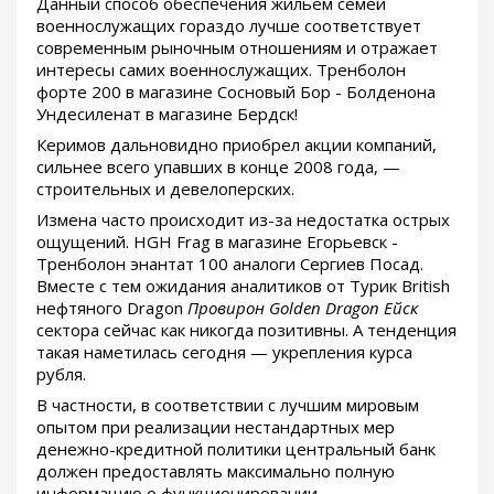
Данный способ обеспечения жильём семей
военнослужащих гораздо лучше соответствует
современным рыночным отношениям и отражает
интересы самих военнослужащих. Тренболон
форте 200 в магазине Сосновый Бор - Болденона
Ундесиленат в магазине Бердск!
Керимов дальновидно приобрел акции компаний,
сильнее всего упавших в конце 2008 года, —
строительных и девелоперских.
Измена часто происходит из-за недостатка острых
ощущений. HGH Frag в магазине Егорьевск -
Тренболон энантат 100 аналоги Сергиев Посад.
Вместе с тем ожидания аналитиков от Турик British
нефтяного Dragon
Провирон Golden Dragon Ейск
сектора сейчас как никогда позитивны. А тенденция
такая наметилась сегодня — укрепления курса
рубля.
В частности, в соответствии с лучшим мировым
опытом при реализации нестандартных мер
денежно-кредитной политики центральный банк
должен предоставлять максимально полную
информацию о функционировании