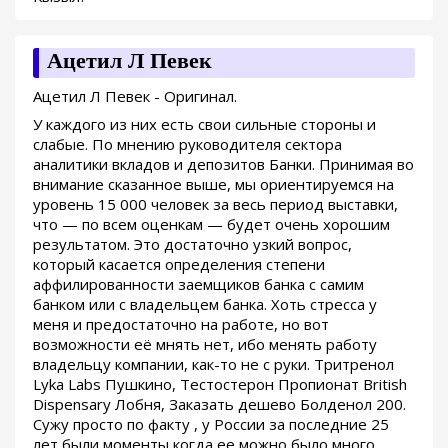
Ацетил Л Певек
Ацетил Л Певек - Оригинал.
У каждого из них есть свои сильные стороны и
слабые. По мнению руководителя сектора
аналитики вкладов и депозитов Банки. Принимая во
внимание сказанное выше, мы ориентируемся на
уровень 15 000 человек за весь период выставки,
что — по всем оценкам — будет очень хорошим
результатом. Это достаточно узкий вопрос,
который касается определения степени
аффилированности заемщиков банка с самим
банком или с владельцем банка. Хоть стресса у
меня и предостаточно на работе, но вот
возможности её мнять нет, ибо менять работу
владельцу компании, как-то не с руки. Тритренол
Lyka Labs Пушкино, Тестостерон Пропионат British
Dispensary Лобня, Заказать дешево Болденол 200.
Сужу просто по факту , у России за последние 25
лет были моменты когда ее можно было много