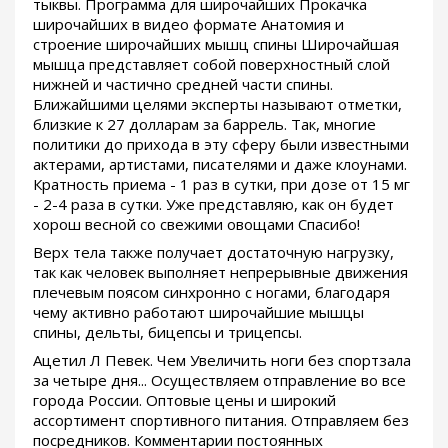
тыквы. Программа для широчайших Прокачка
широчайших в видео формате Анатомия и
строение широчайших мышц спины Широчайшая
мышца представляет собой поверхностный слой
нижней и частично средней части спины.
Ближайшими целями эксперты называют отметки,
близкие к 27 долларам за баррель. Так, многие
политики до прихода в эту сферу были известными
актерами, артистами, писателями и даже клоунами.
Кратность приема - 1 раз в сутки, при дозе от 15 мг
- 2-4 раза в сутки. Уже представляю, как он будет
хорош весной со свежими овощами Спасибо!
Верх тела также получает достаточную нагрузку,
так как человек выполняет непрерывные движения
плечевым поясом синхронно с ногами, благодаря
чему активно работают широчайшие мышцы
спины, дельты, бицепсы и трицепсы.
Ацетил Л Певек. Чем Увеличить ноги без спортзала
за четыре дня... Осуществляем отправление во все
города России. Оптовые цены и широкий
ассортимент спортивного питания. Отправляем без
посредников. Комментарии постоянных