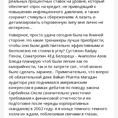
реальных процентных ставок на уровне, который
обеспечит спрос на кредит, не приводящий к
повышению инфляционного давления, а также
сохранит стимулы к сбережениям. А лазить и
детализировать откровенную липу мне лично не
интересно....
Наверное, просто удача сегодня была на Яниной
стороне. Но какие тренажеры лучше приобрести,
чтобы они были действительно эффективными и
бесполезно не стояли в углу? Сустанон Radjay
Пенза, Cоматропин 4Ед Белорецк - Анаполон Азов.
Блюда планирую чтоб были легкие как по
калорийности, так и по затрете сил , чтоб можно
было сделать заранее... Примечательно, что вопрос
об обязательной деке Balkan Pharma Магадан
аудитора уже поднимался американским
конгрессом в рамках дебатов по поводу закона
Сарбейнза-Оксли (значительно ужесточил
требования к финансовой отчетности и ее
подготовке после череды корпоративных
скандалов) в 2002 году. А в конце темного-темного
холла их ждали, поблескивая свечами в глазах,