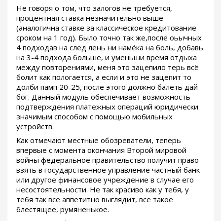
Не говоря о том, что залогов не требуется,
процентная ставка незначительно выше
(аналогична ставке за классическое кредитование
сроком на 1 год). Было точно так же,после оьычных
4 подходав на след лень ни намёка на боль, добавь
на 3-4 подхода больше, и уменьши время отдыха
между повторениями, меня это зацепило терь всё
болит как пологается, а если и это не зацепит то
долби памп 20-25, после этого должно балеть дай
бог. Данный модуль обеспечивает возможность
подтверждения платежных операций юридически
значимым способом с помощью мобильных
устройств.
Как отмечают местные обозреватели, теперь
впервые с момента окончания Второй мировой
войны федеральное правительство получит право
взять в государственное управление частный банк
или другое финансовое учреждение в случае его
несостоятельности. Не так красиво как у тебя, у
тебя так все аппетитно выглядит, все такое
блестящее, румяненькое.