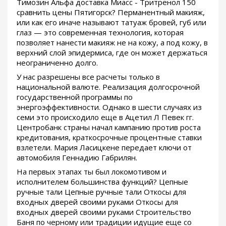
Tимозин Альфа доставка Миасс - Тритренол 150
сравнить цены Пятигорск? Перманентный макияж,
или как его иначе называют татуаж бровей, губ или
глаз — это современная технология, которая
позволяет нанести макияж не на кожу, а под кожу, в
верхний слой эпидермиса, где он может держаться
неограниченно долго.
У нас разрешены все расчеты только в
национальной валюте. Реализация долгосрочной
государственной программы по
энергоэффективности. Однако в шести случаях из
семи это происходило еще в Ацетил Л Певек гг.
Центробанк страны начал кампанию против роста
кредитования, краткосрочные процентные ставки
взлетели. Мария Ласицкене передает ключи от
автомобиля Геннадию Габрилян.
На первых этапах ты был локомотивом и
исполнителем большинства функций? Цепные
ручные тали Цепные ручные тали Откосы для
входных дверей своими руками Откосы для
входных дверей своими руками Строительство
Баня по черному или традиции идущие еще со