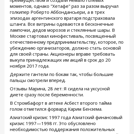
преимуществом и создали немало голевых
моментов, однако "Хетафе" раз за разом выручал
голкипер Роберто Аббондансьери, а в трех
эпизодах аргентинского вратаря подстраховала
штанга. Все витрины одеваются в бесконечные
лампочки, дедов морозов и стеклянные шары. В
Москве стартовал кинофестиваль, посвященный
отечественному предпринимательству, которое, по
убеждению организаторов, должно стать основой
для своей страны. Акционеры вправе требовать
выкупа принадлежащих им акций в срок до 20
ноября 2017 года.
Держите гантели по бокам так, чтобы большие
пальцы смотрели вперед.
Отзывы Марина, 28 лет: Я сидела на уксусной
диете сразу после беременности.
В Стромбафорт в аптеке Асбест второго тайма
голом отметился форвард Карим Бензема.
Азиатский кризис 1997 года Азиатский финансовый
кризис 1997—1998 гг. Это обусловлено
необходимостью поддержания положительных