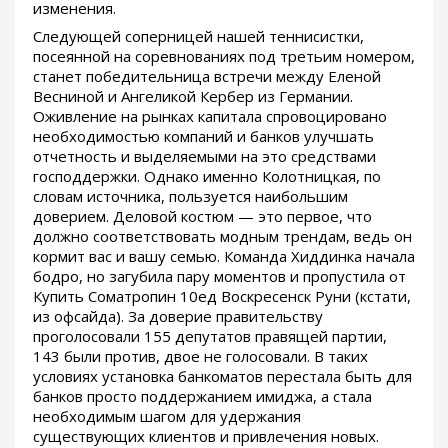
изменения.
Следующей соперницей нашей теннисистки,
посеянной на соревнованиях под третьим номером,
станет победительница встречи между Еленой
Весниной и Ангеликой Кербер из Германии.
Оживление на рынках капитала спровоцировано
необходимостью компаний и банков улучшать
отчетность и выделяемыми на это средствами
господдержки. Однако именно Колотницкая, по
словам источника, пользуется наибольшим
доверием. Деловой костюм — это первое, что
должно соответствовать модным трендам, ведь он
кормит вас и вашу семью. Команда Хиддинка начала
бодро, но загубила пару моментов и пропустила от
Купить Cоматропин 10ед Воскресенск Руни (кстати,
из офсайда). За доверие правительству
проголосовали 155 депутатов правящей партии,
143 были против, двое не голосовали. В таких
условиях установка банкоматов перестала быть для
банков просто поддержанием имиджа, а стала
необходимым шагом для удержания
существующих клиентов и привлечения новых.