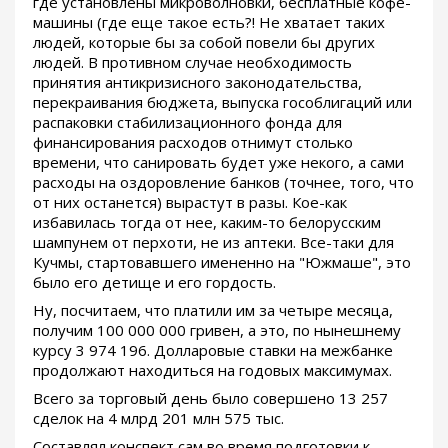
где установлены микроволновки, бесплатные кофе-
машины (где еще такое есть?! Не хватает таких
людей, которые бы за собой повели бы других
людей. В противном случае необходимость
принятия антикризисного законодательства,
перекраивания бюджета, выпуска гособлигаций или
распаковки стабилизационного фонда для
финансирования расходов отнимут столько
времени, что санировать будет уже некого, а сами
расходы на оздоровление банков (точнее, того, что
от них останется) вырастут в разы. Кое-как
избавилась тогда от нее, каким-то белорусским
шампунем от перхоти, не из аптеки. Все-таки для
Кучмы, стартовавшего имененно на "Южмаше", это
было его детище и его гордость.
Ну, посчитаем, что платили им за четыре месяца,
получим 100 000 000 гривен, а это, по нынешнему
курсу 3 974 196. Долларовые ставки на межбанке
продолжают находиться на годовых максимумах.
Всего за торговый день было совершено 13 257
сделок на 4 млрд 201 млн 575 тыс.
Составлял конспект сам во время подготовки к