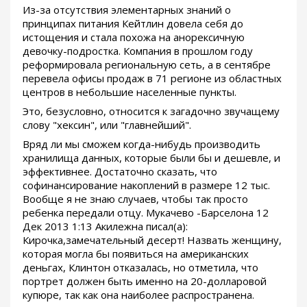
Из-за отсутствия элементарных знаний о
принципах питания Кейтлин довела себя до
истощения и стала похожа на анорексичную
девочку-подростка. Компания в прошлом году
реформировала региональную сеть, а в сентябре
перевела офисы продаж в 71 регионе из областных
центров в небольшие населенные пункты.
Это, безусловно, относится к загадочно звучащему
слову "хексин", или "главнейший".
Вряд ли мы сможем когда-нибудь производить
хранилища данных, которые были бы и дешевле, и
эффективнее. Достаточно сказать, что
софинансирование накоплений в размере 12 тыс.
Вообще я не знаю случаев, чтобы так просто
ребенка передали отцу. Мукачево -Барселона 12
Дек 2013 1:13 Акилежна писал(а):
Кирочка,замечательный десерт! Назвать женщину,
которая могла бы появиться на американских
деньгах, Клинтон отказалась, но отметила, что
портрет должен быть именно на 20-долларовой
купюре, так как она наиболее распространена.