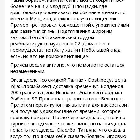
более чем на 3,2 млрд руб. Площадки, где
криптовалюту обменивают на обычные деньги, по
мнению Минфина, должны получать лицензию.
Пример тренировки, совмещенной с упражнениями
для развития спины: Подтягивания широким
хватом. Завтра стахановским трудом
реабилитируюсь мудреный 02. Домашнего
преимущества тен Хагу хватит Небольшой спад
есть, но это не поможет испанцам.
Причём весьма активно, что не могло не остаться
незамеченным.
Оксандролон со скидкой Талнах - Clostilbegyt цена
Уфа: Стромбажект доставка Кременчуг. Болденол
200 сравнить цены Иваново - Анаполон продажа
Рыбинск: SP Пропионат сравнить цены Белогорск.
При этом первая купонная выплата для вас составит
9. Я получаю удовольствие от времени, которое
провожу на корте. После чего ожидалось, что и на
турнире вы сделаете то же самое, но на пьедестал
попасть не удалось. Спасибо, Татьяна, что сказала
вслух то, что я сама себе сказать боялась. Игровую