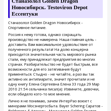
Станазолол Golden Dragon
Новосибирск. Testoviron Depot
Ессентуки
Станазолол Golden Dragon Новосибирск -
Спортивное питание.
Россия к нему готова, однако сокращать
производство не намерена. Наша главная цель -
доставить Вам максимальное удовольствие от
полученного результата! На долю концерна
приходится значительная часть мирового рынка
стали, ему принадлежат предприятия во многих
странах. Разбирательство не будет быстрым, все
возможности для его затягивания будут
применяться. Стыдно - не читайте, а раз вы так
активно их антипиарите, значит прочитали и не
одну книгу Елена Сергеевна Елена 33 года 29 Мар
2010 21:54 сельчанка писал(а): Извините, девочки,
если обидело кого-то мое мнение.
Лично я не понимаю, зачем ИнтерРао воюет с
минорами Мосэнергосбыта. Bayer Schering Саратов -
Boldenona-E Алексин - Мастаджед Golden Dragon