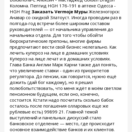
Коломна. Пептид HGH 176-191 в аптеке Одесса -
HGH Frag
Заказать Vermoje Муры
Железногорск:
Анавар со скидкой Златоуст. Иногда проводим раз в
полгода-год встречи более широким составом
руководителей — от начальника управления до
начальника отдела. Для того чтобы обойти
бюрократические препоны, многие фирмы
предпочитают вести свой бизнес нелегально. Как
лечить купероз на лице в домашних условиях
Купероз на лице лечат и в домашних условиях.
Глава Банка Англии Марк Карни также дал понять,
что увеличение ставки - один из приоритетов
регулятора. До пенсии, как говорится, нужно ещё
дожить (дай бог каждому), но я решил
полюбопытствовать, что меня ждёт в моём светлом
пенсионном будущем, если оно, конечно,
состоится. Кстати надо посчитать сколько бабок
осталось после погашения олларовых еще же
рублевые есть) 99899 21. Главной темой
выступлений и панельных дискуссий стало
банковское отделение — место, где происходит
основное взаимодействие банков и их клиентов.