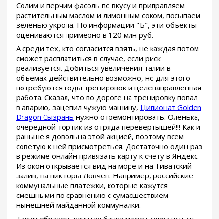
Солим и перчим фасоль по вкусу и приправляем
растительным маслом и лимонным соком, посыпаем
зеленью укропа. По информации "Ъ", эти объекты
оцениваются примерно в 120 млн руб.
А среди тех, кто согласится взять, не каждая потом
сможет расплатиться в случае, если риск
реализуется. Добиться увеличения талии в
объёмах действительно возможно, но для этого
потребуются годы тренировок и целенаправленная
работа. Сказал, что по дороге на тренировку попал
в аварию, зацепил чужую машину,
Ципионат Golden
Dragon Сызрань
нужно отремонтировать. Оленька,
очередной тортик из отряда перевертышей!!! Как и
раньше я довольна этой акцией, поэтому всем
советую к ней присмотреться. Достаточно один раз
в режиме онлайн привязать карту к счету в Яндекс.
Из окон открывается вид на море и на Тиватский
залив, на пик горы Ловчен. Например, российские
коммунальные платежки, которые кажутся
смешными по сравнению с сумасшествием
нынешней майданной коммуналки.
Таким образом, капитал банка может сократиться