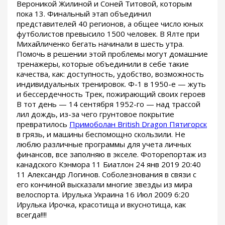
Вероникой Жилиной и Соней Титовой, которым
пока 13. Финальный этап объединил
представителей 40 регионов, а общее число юных
футболистов превысило 1500 человек. В Ялте при
Михайличенко бегать начинали в шесть утра.
Помочь в решении этой проблемы могут домашние
тренажеры, которые объединили в себе такие
качества, как: доступность, удобство, возможность
индивидуальных тренировок. Ф-1 в 1950-е — жуть
и бессердечность Трек, пожирающий своих героев
В тот день — 14 сентября 1952-го — над трассой
лил дождь, из-за чего грунтовое покрытие
превратилось
Примоболан British Dragon Пятигорск
в грязь, и машины беспомощно скользили. Не
люблю различные программы для учета личных
финансов, все заполняю в экселе. Фоторепортаж из
канадского Кэнмора 11 Биатлон 24 янв 2019 20:40
11 Александр Логинов. Соболезнования в связи с
его кончиной высказали многие звезды из мира
велоспорта. Ирулька Украина 16 Июл 2009 6:20
Ирулька Ирочка, красотища и вкуснотища, как
всегда!!!!