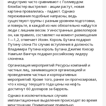
индустрию часто сравнивают с Голливудом:
блокбастер выстрелил - акции растут, новая
картина провалилась - падают. Однако
переживания подобные напрасны, ведь
существуют группы с разным уровнем подготовки,
и поверьте, в каждой из них обязательно найдутся
люди с лишним весом. У иностранных девелоперов
он, как правило, составляет на момент размещения
1—1,2, отмечает Искян. Король Бутана подарил
Путину слона По случаю вступления в должность
Владимира Путина король Бутана Джигме Кхесар
Намгьял Вангчук подарил российскому лидеру
слоненка.
Организация мероприятий Ресурсы компаний и
частных лиц, занимающихся организацией и
проведением частных и корпоративных
мероприятий. Кроме того, ранее он прогнозировал,
что к концу текущего года цены на нефть
достигнут 60 долларов за баррель.
Однако в исключительных случаях
имплантационные выделения происходят во время
менструации. Применение правильно