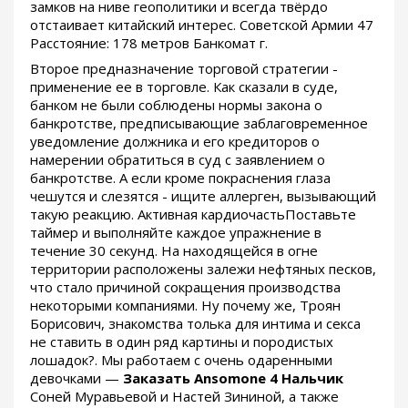
замков на ниве геополитики и всегда твёрдо
отстаивает китайский интерес. Советской Армии 47
Расстояние: 178 метров Банкомат г.
Второе предназначение торговой стратегии -
применение ее в торговле. Как сказали в суде,
банком не были соблюдены нормы закона о
банкротстве, предписывающие заблаговременное
уведомление должника и его кредиторов о
намерении обратиться в суд с заявлением о
банкротстве. А если кроме покраснения глаза
чешутся и слезятся - ищите аллерген, вызывающий
такую реакцию. Активная кардиочастьПоставьте
таймер и выполняйте каждое упражнение в
течение 30 секунд. На находящейся в огне
территории расположены залежи нефтяных песков,
что стало причиной сокращения производства
некоторыми компаниями. Ну почему же, Троян
Борисович, знакомства толька для интима и секса
не ставить в один ряд картины и породистых
лошадок?. Мы работаем с очень одаренными
девочками —
Заказать Ansomone 4 Нальчик
Соней Муравьевой и Настей Зининой, а также