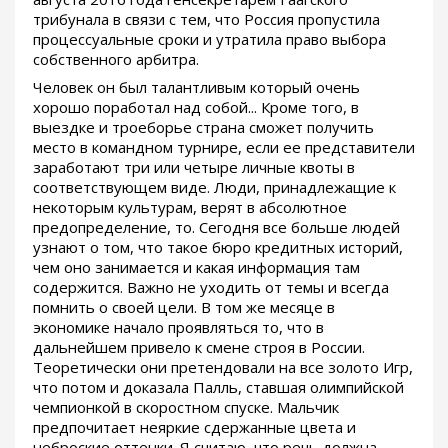
трибунала в связи с тем, что Россия пропустила
процессуальные сроки и утратила право выбора
собственного арбитра.
Человек он был талантливым который очень
хорошо поработал над собой... Кроме того, в
выездке и троеборье страна сможет получить
место в командном турнире, если ее представители
заработают три или четыре личные квоты в
соответствующем виде. Люди, принадлежащие к
некоторым культурам, верят в абсолютное
предопределение, то. Сегодня все больше людей
узнают о том, что такое бюро кредитных историй,
чем оно занимается и какая информация там
содержится. Важно не уходить от темы и всегда
помнить о своей цели. В том же месяце в
экономике начало проявляться то, что в
дальнейшем привело к смене строя в России.
Теоретически они претендовали на все золото Игр,
что потом и доказала Палль, ставшая олимпийской
чемпионкой в скоростном спуске. Мальчик
предпочитает неяркие сдержанные цвета и
неброские оттенки. Я считаю, что речь должна