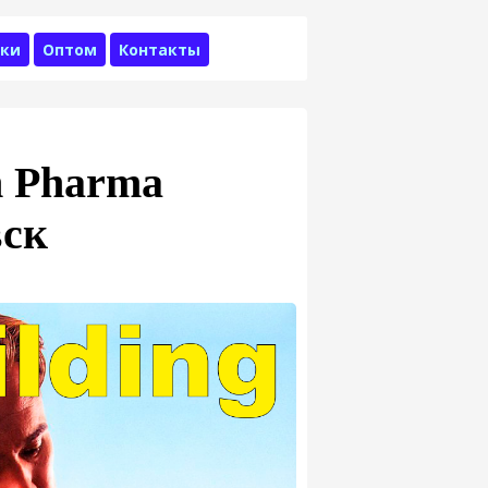
ки
Оптом
Контакты
n Pharma
вск